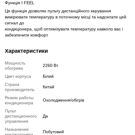
Функція I FEEL
Ця функція дозволяє пульту дистанційного керування
вимірювати температуру в поточному місці та надсилати цей
сигнал до
кондиціонера, щоб оптимізувати температуру навколо вас і
забезпечити комфорт.
Характеристики
Мощность
2260 Вт
обогрева
Цвет корпуса
Білий
Страна
Китай
производитель
Режим работы
Охолодження/обігрів
кондиционера
Пульт
дистанционного
Да
управления
Назначение
Побутовий
кондиционера