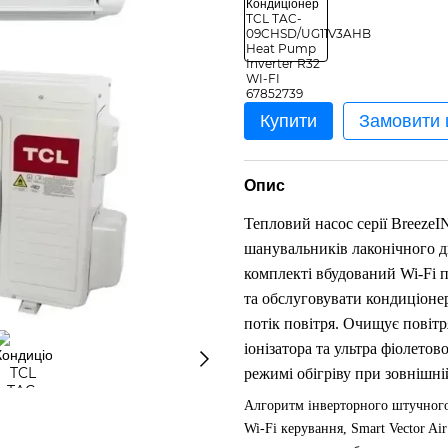
Купити
Замовити
Опис
Тепловий насос серії BreezeI
шанувальників лаконічного д
комплекті вбудований Wi-Fi п
та обслуговувати кондиціонер
потік повітря. Очищує повітр
іонізатора та ультра фіолето
режимі обігріву при зовнішні
Алгоритм інверторного штучного
Wi-Fi керування, Smart Vector Ai