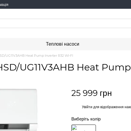
мація
Теплові насоси
HSD/UG11V3AHB Heat Pump Inverter R32 WI-FI
HSD/UG11V3AHB Heat Pump I
25 999 грн
%
Увійти
для відображення нак
Виберіть колір