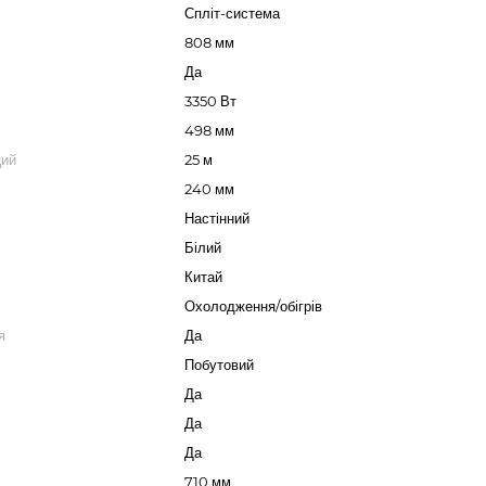
Спліт-система
808 мм
Да
3350 Вт
498 мм
ций
25 м
240 мм
Настінний
Білий
Китай
Охолодження/обігрів
я
Да
Побутовий
Да
Да
Да
710 мм