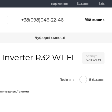
Бажання
Вхід
Порівняння
+38(098)046-22-46
Мій кошик
Буферні ємності
nverter R32 WI-FI
Артикул
67852739
Порівняти
В бажання
опичувальної знижки