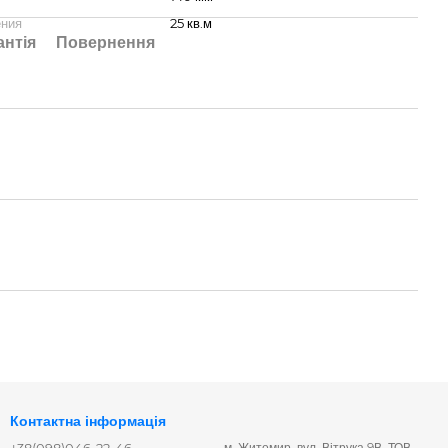
ения
25 кв.м
антія
Повернення
Контактна інформація
+38(098)046-22-46
м. Житомир, вул. Вітрука 9В, ТОВ