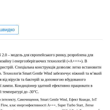
 швидко
N 2.0 – модель для європейського ринку, розроблена для
изайну і енергозберігаючих технологій («А+++»). В
ристрій. Спеціальна конструкція дозволяє легко встановити
. Технологія Smart Gentle Wind забезпечує ніжний та м’який
я від вірусів та бактерій за допомогою вбудованого
вої лампи. Кондиціонер здатний ефективно працювати в
й температурі до -30°C.
 інтелекту, Самочищення, Smart Gentle Wind, Ефект Коанди, IoT
r Flow, клас енергоефективності А+++, Super Turbo Start, Легке