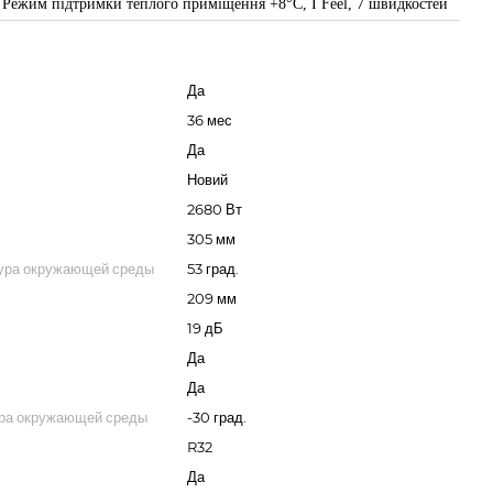
 Режим підтримки теплого приміщення +8°C, I Feel, 7 швидкостей
Да
36 мес
Да
Новий
2680 Вт
305 мм
ура окружающей среды
53 град.
209 мм
19 дБ
Да
Да
ура окружающей среды
-30 град.
R32
Да