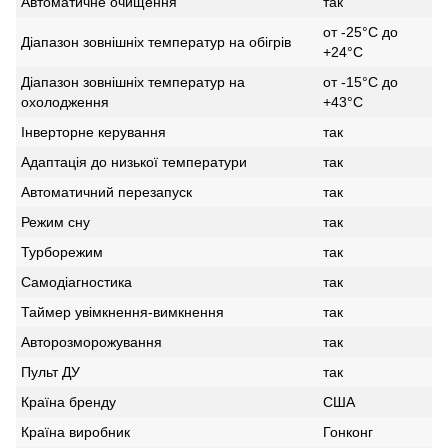
Автоматичне очищення
так
от -25°С до
Діапазон зовнішніх температур на обігрів
+24°С
Діапазон зовнішніх температур на
от -15°С до
охолодження
+43°С
Інверторне керування
так
Адаптація до низької температури
так
Автоматичний перезапуск
так
Режим сну
так
Турборежим
так
Самодіагностика
так
Таймер увімкнення-вимкнення
так
Авторозморожування
так
Пульт ДУ
так
Країна бренду
США
Країна виробник
Гонконг