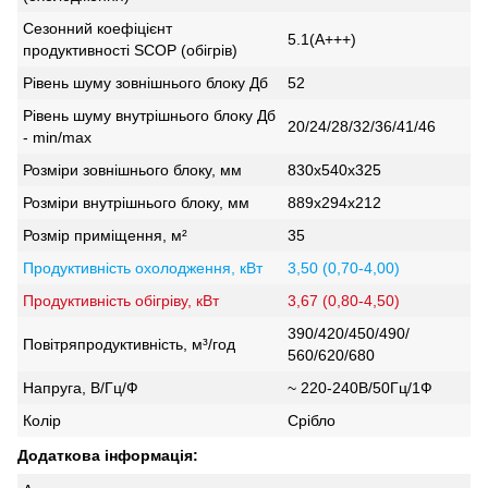
Сезонний коефіцієнт
5.1(А+++)
продуктивності SCOP (обігрів)
Рівень шуму зовнішнього блоку Дб
52
Рівень шуму внутрішнього блоку Дб
20/24/28/32/36/41/46
- min/max
Розміри зовнішнього блоку, мм
830х540х325
Розміри внутрішнього блоку, мм
889х294х212
Розмір приміщення, м²
35
Продуктивність охолодження, кВт
3,50 (0,70-4,00)
Продуктивність обігріву, кВт
3,67 (0,80-4,50)
390/420/450/490/
Повітряпродуктивність, м³/год
560/620/680
Напруга, В/Гц/Ф
~ 220-240В/50Гц/1Ф
Колір
Срібло
Додаткова інформація: