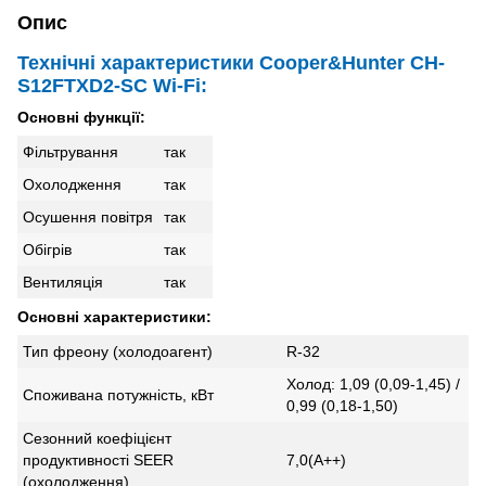
Опис
Технічні характеристики Cooper&Hunter CH-
S12FTXD2-SC Wi-Fi:
Основні функції:
Фільтрування
так
Охолодження
так
Осушення повітря
так
Обігрів
так
Вентиляція
так
Основні характеристики:
Тип фреону (холодоагент)
R-32
Холод: 1,09 (0,09-1,45) /
Споживана потужність, кВт
0,99 (0,18-1,50)
Сезонний коефіцієнт
продуктивності SEER
7,0(А++)
(охолодження)