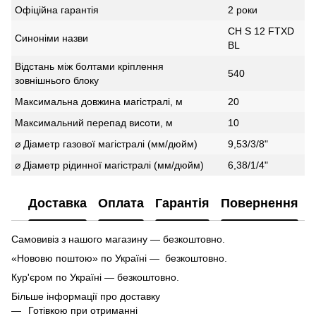
Офіційна гарантія
2 роки
CH S 12 FTXD
Синоніми назви
BL
Відстань між болтами кріплення
540
зовнішнього блоку
Максимальна довжина магістралі, м
20
Максимальний перепад висоти, м
10
⌀ Діаметр газової магістралі (мм/дюйм)
9,53/3/8"
⌀ Діаметр рідинної магістралі (мм/дюйм)
6,38/1/4"
Доставка
Оплата
Гарантія
Повернення
Самовивіз з нашого магазину — безкоштовно.
«Нововю поштою» по Україні — безкоштовно.
Кур'єром по Україні — безкоштовно.
Більше інформації про доставку
Готівкою при отриманні