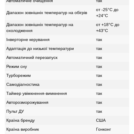
Автоматичне очищення
так
от -25°С до
Діапазон зовнішніх температур на обігрів
+24°С
Діапазон зовнішніх температур на
от +18°С до
охолодження
+43°С
Інверторне керування
так
Адаптація до низької температури
так
Автоматичний перезапуск
так
Режим сну
так
Турборежим
так
Самодіагностика
так
Таймер увімкнення-вимкнення
так
Авторозморожування
так
Пульт ДУ
так
Країна бренду
США
Країна виробник
Гонконг