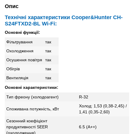
Опис
Технічні характеристики Cooper&Hunter CH-
S24FTXD2-BL Wi-Fi:
Основні функції:
Фільтрування
так
Охолодження
так
Осушення повітря
так
Обігрів
так
Вентиляція
так
Основні характеристики:
Тип фреону (холодоагент)
R-32
Холод: 1,53 (0,38-2,45) /
Споживана потужність, кВт
1,41 (0,35-2,60)
Сезонний коефіцієнт
продуктивності SEER
6.5 (А++)
(охолодження)