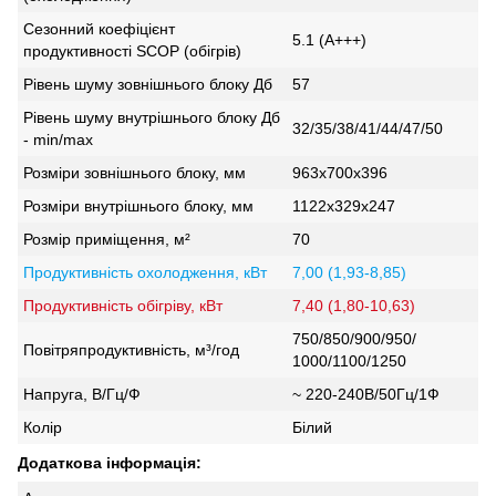
Сезонний коефіцієнт
5.1 (А+++)
продуктивності SCOP (обігрів)
Рівень шуму зовнішнього блоку Дб
57
Рівень шуму внутрішнього блоку Дб
32/35/38/41/44/47/50
- min/max
Розміри зовнішнього блоку, мм
963х700х396
Розміри внутрішнього блоку, мм
1122х329х247
Розмір приміщення, м²
70
Продуктивність охолодження, кВт
7,00 (1,93-8,85)
Продуктивність обігріву, кВт
7,40 (1,80-10,63)
750/850/900/950/
Повітряпродуктивність, м³/год
1000/1100/1250
Напруга, В/Гц/Ф
~ 220-240В/50Гц/1Ф
Колір
Білий
Додаткова інформація: