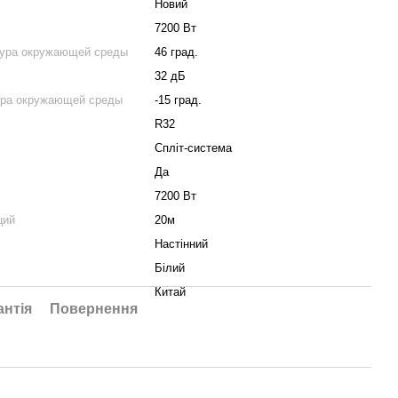
Новий
7200 Вт
тура окружающей среды
46 град.
32 дБ
ура окружающей среды
-15 град.
R32
Спліт-система
Да
7200 Вт
ций
20м
Настінний
Білий
Китай
антія
Повернення