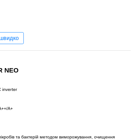
 швидко
R NEO
 inverter
А++/А+
мікробів та бактерій методом виморожування, очищення