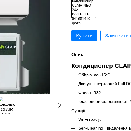
Купити
Замовити
Опис
Кондиционер CLAI
Обігрів: до -15⁰С
Двигун: інверторний Full DC
Фреон: R32
Клас енергоефективності: 
Функції:
Wi-Fi ready;
Self-Сleaning (видалення 