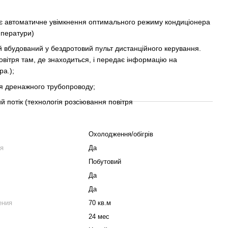
ує автоматичне увімкнення оптимального режиму кондиціонера
мператури)
ий вбудований у бездротовий пульт дистанційного керування.
овітря там, де знаходиться, і передає інформацію на
ра.);
я дренажного трубопроводу;
 потік (технологія розсіювання повітря
Охолодження/обігрів
ия
Да
Побутовий
Да
Да
ения
70 кв.м
24 мес