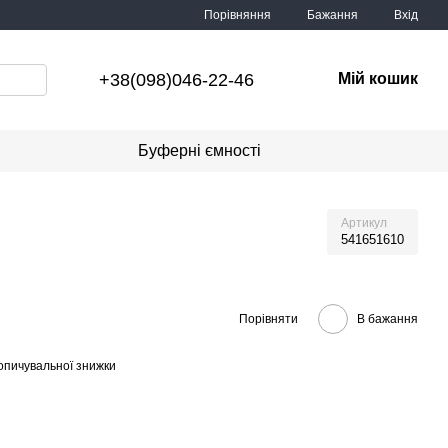
Порівняння
Бажання
Вхід
+38(098)046-22-46
Мій кошик
Буферні ємності
Артикул
541651610
Порівняти
В бажання
опичувальної знижки