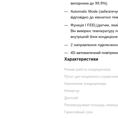
випарника до 99,9%);
Automatic Mode (забезпеч
відповідно до кімнатної те
Функція I FEEL(датчик, як
Він вимірює температуру п
внутрішній блок кондиціоне
2 направлення підключенн
4D автоматичний повітряний
Характеристики
Режим работы кондиционера
Пульт дистанционного управлен
Назначение кондиционера
Инвертор
Дисплей
Рекомендуемая площадь помещ
Гарантийный срок