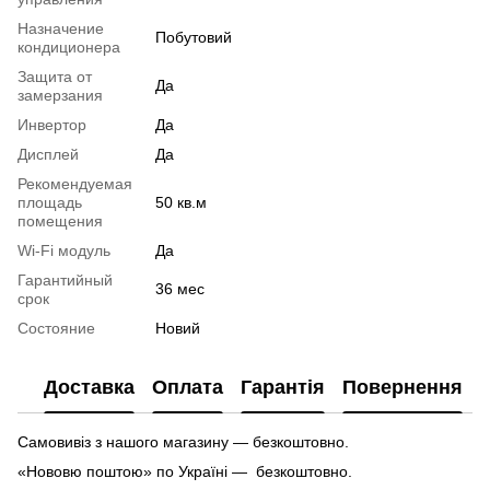
Назначение
Побутовий
кондиционера
Защита от
Да
замерзания
Инвертор
Да
Дисплей
Да
Рекомендуемая
площадь
50 кв.м
помещения
Wi-Fi модуль
Да
Гарантийный
36 мес
срок
Состояние
Новий
Доставка
Оплата
Гарантія
Повернення
Самовивіз з нашого магазину — безкоштовно.
«Нововю поштою» по Україні — безкоштовно.