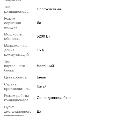
хладагент
Тип
Спліт-система
кондиционера
Режим
осушения
Да
воздуха
Мощность
5200 Вт
обогрева
Максимальная
длина
15 м
коммуникаций
Тип
внутреннего
Настінний
блока
Цвет корпуса
Білий
Страна
Китай
производитель
Режим работы
Охолодження/обігрів
кондиционера
Пульт
дистанционного
Да
управления